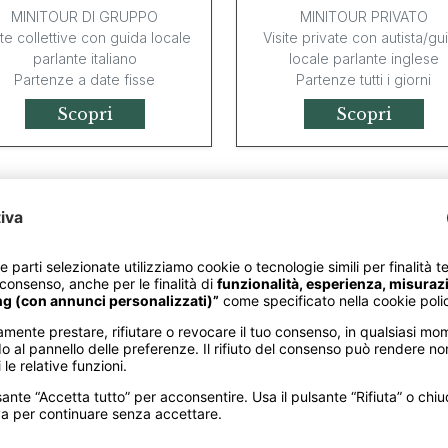
MINITOUR DI GRUPPO
MINITOUR PRIVATO
ite collettive con guida locale
Visite private con autista/gu
parlante italiano
locale parlante inglese
Partenze a date fisse
Partenze tutti i giorni
Scopri
Scopri
Sri Lanka Expre
initour dello Sri
SRI LANKA
Lanka con Yala
MINITOUR INDIVIDUALE
SRI LANKA
PERSONALIZZABILE
Visite private con guida loc
MINITOUR INDIVIDUALE
parlante italiano
PERSONALIZZABILE
Partenze libere
site private con guida locale