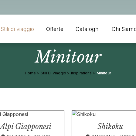
Stili di viaggio
Offerte
Cataloghi
Chi Siam
Minitour
Home
Stili Di Viaggio
Inspirations
Minitour
Alpi Giapponesi
Shikoku