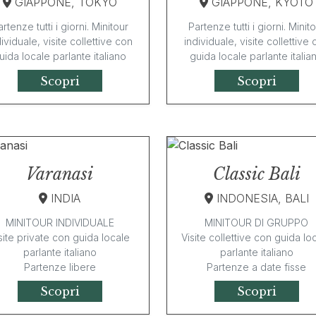
GIAPPONE, TOKYO
GIAPPONE, KYOTO
rtenze tutti i giorni. Minitour
Partenze tutti i giorni. Minit
ividuale, visite collettive con
individuale, visite collettive
uida locale parlante italiano
guida locale parlante italia
Scopri
Scopri
Varanasi
Classic Bali
INDIA
INDONESIA, BALI
MINITOUR INDIVIDUALE
MINITOUR DI GRUPPO
site private con guida locale
Visite collettive con guida lo
parlante italiano
parlante italiano
Partenze libere
Partenze a date fisse
Scopri
Scopri