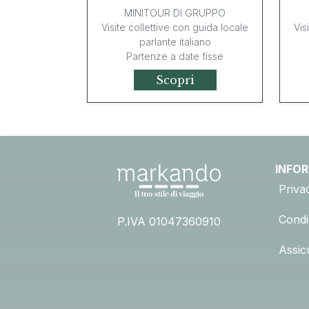
MINITOUR DI GRUPPO
Visite collettive con guida locale
Vis
parlante italiano
Partenze a date fisse
Scopri
INFO
Priva
Condiz
P.IVA 01047360910
Assic