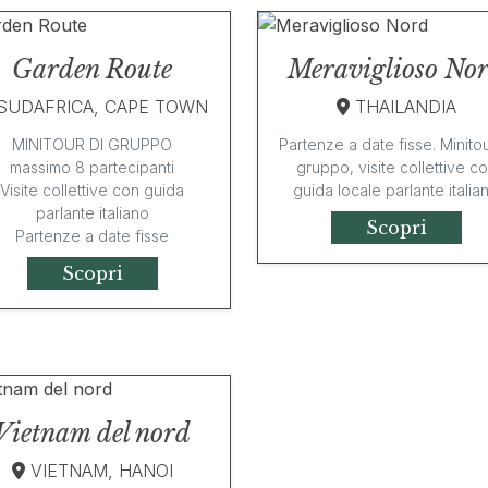
Garden Route
Meraviglioso No
SUDAFRICA, CAPE TOWN
THAILANDIA
MINITOUR DI GRUPPO
Partenze a date fisse. Minitou
massimo 8 partecipanti
gruppo, visite collettive c
Visite collettive con guida
guida locale parlante italia
parlante italiano
Scopri
Partenze a date fisse
Scopri
Vietnam del nord
VIETNAM, HANOI