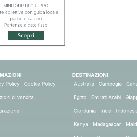
MINITOUR DI GRUPPO
ite collettive con guida locale
parlante italiano
Partenze a date fisse
Scopri
RMAZIONI
DESTINAZIONI
cy Policy
Cookie Policy
Australia
Cambogia
Can
ioni di vendita
Egitto
Emirati Arabi
Giap
urazione
Giordania
India
Indonesi
Kenya
Madagascar
Mald