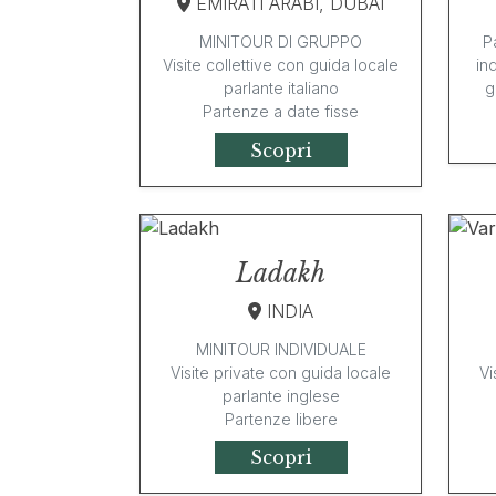
EMIRATI ARABI, DUBAI
MINITOUR DI GRUPPO
Pa
Visite collettive con guida locale
ind
parlante italiano
g
Partenze a date fisse
Scopri
Ladakh
INDIA
MINITOUR INDIVIDUALE
Visite private con guida locale
Vi
parlante inglese
Partenze libere
Scopri