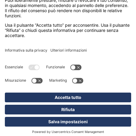
Madagascar
Maldive
Malesia e Singapore
Mauritius
Messico
Namibia
Nepal
Oman
Polinesia Francese
Seychelles
Sri Lanka
Stati Uniti
Sudafrica
Tanzania
Thailandia
Vietnam
SEDI
MILANO – CORSO GARIBALDI 86
(sede operativa)
PADOVA – VIA FORCELLINI 150
(sede legale)
© markando.it 2026 All rights reserved - Hotelturist
S.p.A.