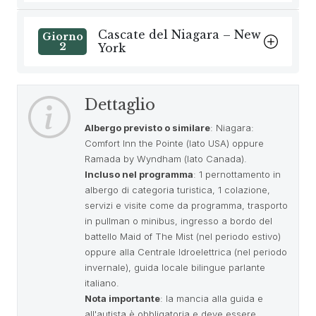
Cascate del Niagara – New
Giorno
2
York
Dettaglio
Albergo previsto o similare
: Niagara:
Comfort Inn the Pointe (lato USA) oppure
Ramada by Wyndham (lato Canada).
Incluso nel programma
: 1 pernottamento in
albergo di categoria turistica, 1 colazione,
servizi e visite come da programma, trasporto
in pullman o minibus, ingresso a bordo del
battello Maid of The Mist (nel periodo estivo)
oppure alla Centrale Idroelettrica (nel periodo
invernale), guida locale bilingue parlante
italiano.
Nota importante
: la mancia alla guida e
all'autista è obbligatoria e deve essere