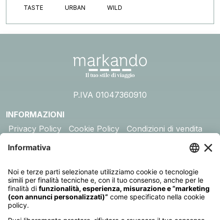
TASTE
URBAN
WILD
P.IVA 01047360910
INFORMAZIONI
Privacy Policy
Cookie Policy
Condizioni di vendita
Assicurazione
DESTINAZIONI
Australia
Cambogia
Canada
Egitto
Emirati Arabi
Giappone
Giordania
India
Indonesia
Kenya