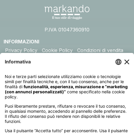
P.IVA 01047360910
INFORMAZIONI
Privacy Policy
Cookie Policy
Condizioni di vendita
Assicurazione
DESTINAZIONI
Australia
Cambogia
Canada
Egitto
Emirati Arabi
Giappone
Giordania
India
Indonesia
Kenya
Madagascar
Maldive
Malesia e Singapore
Mauritius
Messico
Namibia
Nepal
Oman