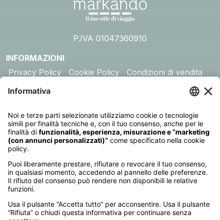
P.IVA 01047360910
INFORMAZIONI
Privacy Policy
Cookie Policy
Condizioni di vendita
Assicurazione
DESTINAZIONI
Australia
Cambogia
Canada
Egitto
Emirati Arabi
Giappone
Giordania
India
Indonesia
Kenya
Madagascar
Maldive
Malesia e Singapore
Mauritius
Messico
Namibia
Nepal
Oman