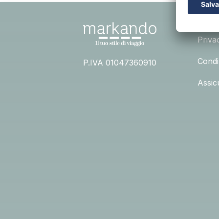
INFO
Priva
Condiz
P.IVA 01047360910
Assic