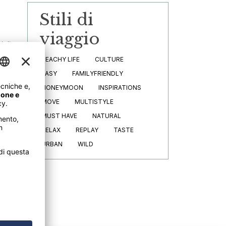
Stili di
viaggio
iglioso
BEACHY LIFE
CULTURE
EASY
FAMILYFRIENDLY
te con
HONEYMOON
INSPIRATIONS
a di
MOVE
MULTISTYLE
MUST HAVE
NATURAL
.
RELAX
REPLAY
TASTE
URBAN
WILD
uti di