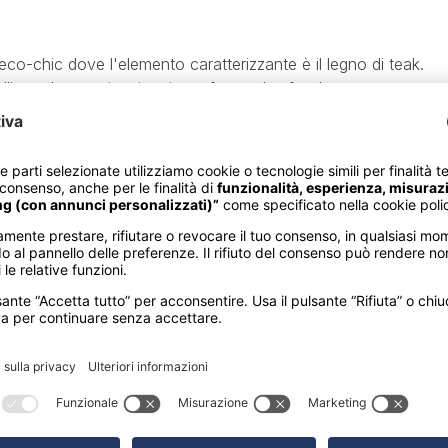
eco-chic dove l'elemento caratterizzante è il legno di teak.
stallina ed una spiaggia privata fanno da sfondo a questo merav
eriodo del Re Rama V.
splendido giardino tropicale. Tutte le sistemazioni sono arreda
ria condizionata, TV, telefono, internet wi-fi gratuito, cassett
ugacapelli e servizi privati.
on cucina thailandese e occidentale. Completa l'offerta un bar
fitness center, spiaggia attrezzata raggiungibile con soli 30 min
di credito.