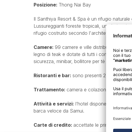
Posizione:
Thong Nai Bay
Il Santhiya Resort & Spa è un rifugio naturale 
Lussureggianti foreste tropicali, una baia cri
rifugio costruito secondo l'architettura del p
Camere:
99 camere e ville distribuite in uno 
legno di teak e dotate di tutti i comfort come a
sicurezza, minibar, bollitore per tè e caffè, asci
Ristoranti e bar:
sono presenti 2 ristoranti c
Trattamento:
camera e colazione
Attività e servizi:
l’hotel dispone di piscina, 
barca veloce da Samui.
Carte di credito:
accettate le principali carte 