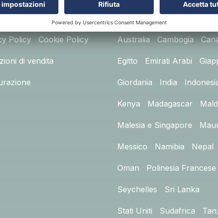
RMAZIONI
DESTINAZIONI
cy Policy
Cookie Policy
Australia
Cambogia
Can
ioni di vendita
Egitto
Emirati Arabi
Giap
urazione
Giordania
India
Indonesi
Kenya
Madagascar
Mald
Malesia e Singapore
Maur
Messico
Namibia
Nepal
Oman
Polinesia Francese
Seychelles
Sri Lanka
Stati Uniti
Sudafrica
Tan