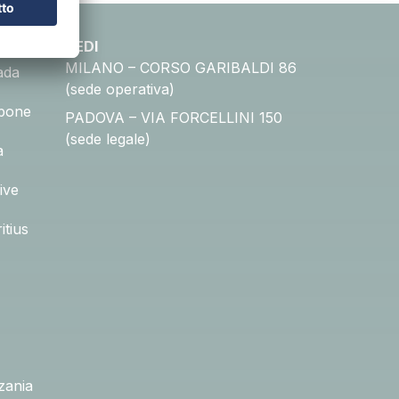
SEDI
MILANO – CORSO GARIBALDI 86
ada
(sede operativa)
pone
PADOVA – VIA FORCELLINI 150
(sede legale)
a
ive
itius
zania