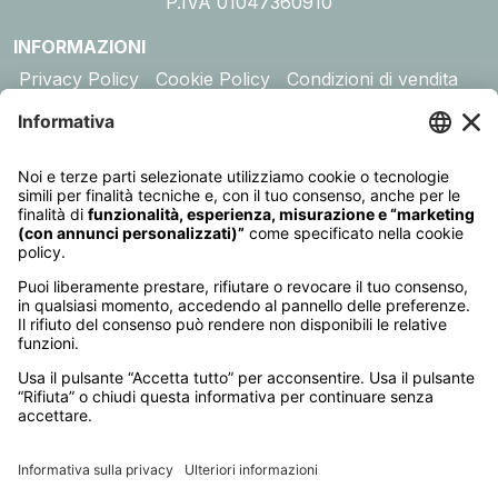
P.IVA 01047360910
INFORMAZIONI
Privacy Policy
Cookie Policy
Condizioni di vendita
Assicurazione
DESTINAZIONI
Australia
Cambogia
Canada
Egitto
Emirati Arabi
Giappone
Giordania
India
Indonesia
Kenya
Madagascar
Maldive
Malesia e Singapore
Mauritius
Messico
Namibia
Nepal
Oman
Polinesia Francese
Seychelles
Sri Lanka
Stati Uniti
Sudafrica
Tanzania
Thailandia
Vietnam