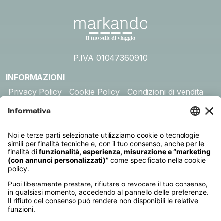
P.IVA 01047360910
INFORMAZIONI
Privacy Policy
Cookie Policy
Condizioni di vendita
Assicurazione
DESTINAZIONI
Australia
Cambogia
Canada
Egitto
Emirati Arabi
Giappone
Giordania
India
Indonesia
Kenya
Madagascar
Maldive
Malesia e Singapore
Mauritius
Messico
Namibia
Nepal
Oman