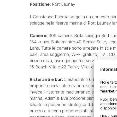
Posizione:
Port Launay
Il Constance Ephelia sorge in un contesto par
spiagge nella riserva marina di Port Launay la
Camere:
309 camere. Sulla spiaggia Sud Lans 
184 Junior Suite mentre 40 Senior Suite, legg
Lans. Tutte le camere sono arredate in stile mo
pale, area soggiorno, Wi-Fi gratuito, TV LCD,
di sicurezza, asciugacapelli e servizi privati. 
16 Beach Villa e 22 Family Villa, ciascuna con 
Ristoranti e bar:
5 ristoranti e 6 bar. Corosso
propone cucina internazionale con servizio a b
invece il ristorante mediterraneo sulla spiaggi
marina; Adam & Eve propone piatti del sud-est
situato in posizione strategica di fronte alla 
pranzo e a cena propone piatti alla griglia, i