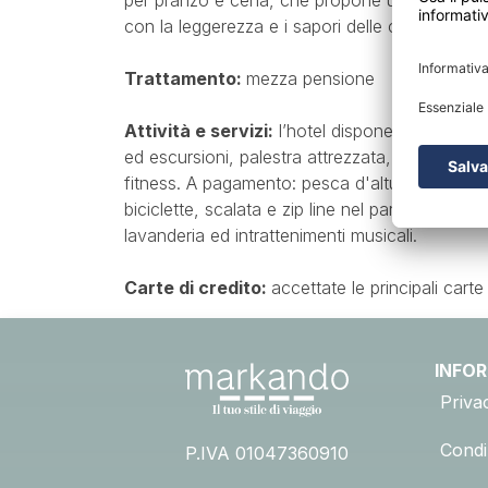
per pranzo e cena, che propone una selezione d
con la leggerezza e i sapori delle cucine locali
Trattamento:
mezza pensione
Attività e servizi:
l’hotel dispone di 4 piscin
ed escursioni, palestra attrezzata, 4 campi d
fitness. A pagamento: pesca d'altura, immersio
biciclette, scalata e zip line nel parco della 
lavanderia ed intrattenimenti musicali.
Carte di credito:
accettate le principali carte 
INFO
Priva
Condiz
P.IVA 01047360910