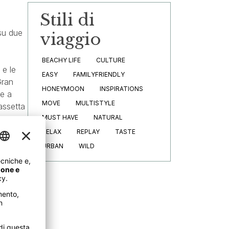
Stili di
su due
viaggio
BEACHY LIFE
CULTURE
 e le
EASY
FAMILYFRIENDLY
Gran
HONEYMOON
INSPIRATIONS
re a
MOVE
MULTISTYLE
assetta
MUST HAVE
NATURAL
sorgono
RELAX
REPLAY
TASTE
URBAN
WILD
pale e
 è
zza
 è
e a
perto