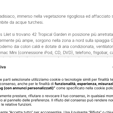
adisiaco, immerso nella vegetazione rigogliosa ed affacciato 
mbite da acque turchesi.
Lilet si trovano 42 Tropical Garden in posizione più arretrata
ermente più ampie, sorgono nella zona a nord sulla spiaggia 
derno dai colori caldi e dotate di aria condizionata, ventilato
 mac Mini (connessione iPod, CD, DVD), telefono, frigobar, c
Per la clientela più esigente o per famiglie, sulla spiaggia nord 
piscina privata.
l, aperto per la prima colazione e la cena, è il ristorante princi
uffet, suddiviso in diverse aree secondo le specialità; Helios
a sud per pranzi leggeri o cene alla carta accarezzati dalla bre
 asiatico da gustare con i piedi immersi nella sabbia; Seselwa
spiaggia nord, perfetto per una prima colazione energica, mentr
n special modo pesce; Cyann è l'esclusivo ristorante gourmet a