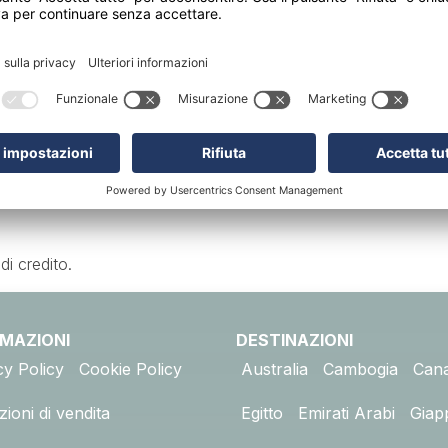
i piatti unici, unendo la precisione delle tecniche culinarie f
 e asiatiche .
e, miniclub bambini 4-11 anni con un programma giornaliero di at
a tennis, campo da squash, sport acquatici non motorizzati, ce
ni (è presente centro PADI), lezioni di tennis e yoga, noleggi
struttura, la Constance SPA di 500 mq. Sono inoltre presenti 5 b
di credito.
RMAZIONI
DESTINAZIONI
cy Policy
Cookie Policy
Australia
Cambogia
Can
ioni di vendita
Egitto
Emirati Arabi
Giap