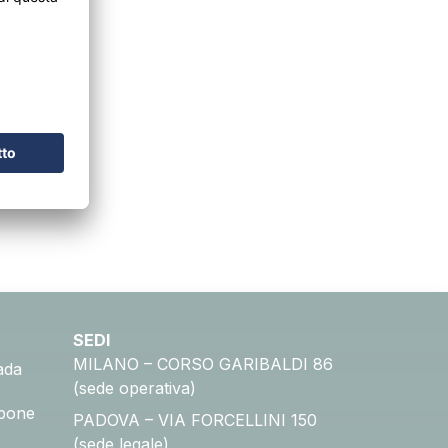
rancesi
tività
ntro
o
outique,
SEDI
MILANO – CORSO GARIBALDI 86
ada
(sede operativa)
pone
PADOVA – VIA FORCELLINI 150
(sede legale)