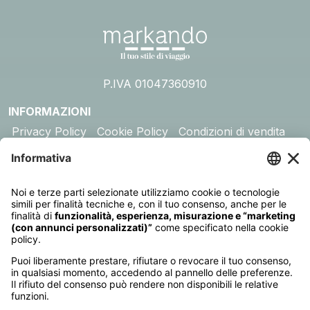
P.IVA 01047360910
INFORMAZIONI
Privacy Policy
Cookie Policy
Condizioni di vendita
Assicurazione
DESTINAZIONI
Australia
Cambogia
Canada
Egitto
Emirati Arabi
Giappone
Giordania
India
Indonesia
Kenya
Madagascar
Maldive
Malesia e Singapore