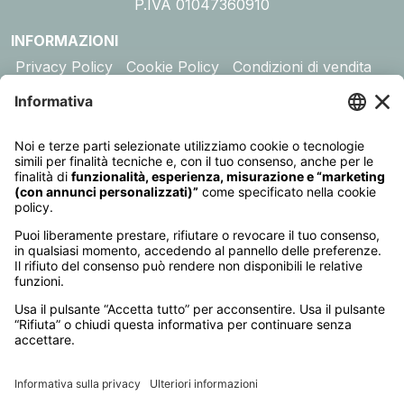
P.IVA 01047360910
INFORMAZIONI
Privacy Policy
Cookie Policy
Condizioni di vendita
Assicurazione
DESTINAZIONI
Australia
Cambogia
Canada
Egitto
Emirati Arabi
Giappone
Giordania
India
Indonesia
Kenya
Madagascar
Maldive
Malesia e Singapore
Mauritius
Messico
Namibia
Nepal
Oman
Polinesia Francese
Seychelles
Sri Lanka
Stati Uniti
Sudafrica
Tanzania
Thailandia
Vietnam