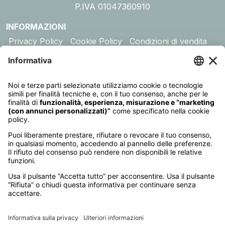
P.IVA 01047360910
INFORMAZIONI
Privacy Policy
Cookie Policy
Condizioni di vendita
Assicurazione
DESTINAZIONI
Australia
Cambogia
Canada
Egitto
Emirati Arabi
Giappone
Giordania
India
Indonesia
Kenya
Madagascar
Maldive
Malesia e Singapore
Mauritius
Messico
Namibia
Nepal
Oman
Polinesia Francese
Seychelles
Sri Lanka
Stati Uniti
Sudafrica
Tanzania
Thailandia
Vietnam