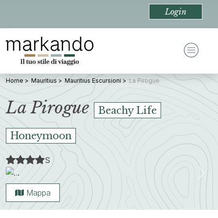
Login
Home
Mauritius
Mauritius Escursioni
La Pirogue
La Pirogue
Beachy Life
Honeymoon
S
Previous
Nex
Mappa