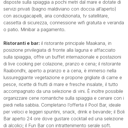
disposte sulla spiaggia a pochi metri dal mare e dotate di
servizi privati (bagno maldiviano con doccia all’aperto)
con asciugacapelli, aria condizionata, tv satellitare,
cassetta di sicurezza, connessione wifi gratuita e veranda
o patio. Minibar a pagamento.
Ristoranti e bar:
il ristorante principale Maakana, in
posizione privilegiata di fronte alla laguna e affacciato
sulla spiaggia, offre un buffet internazionale e postazioni
di live cooking per colazione, pranzo e cena; il ristorante
Raabondhi, aperto a pranzo e a cena, è immerso nella
lussureggiante vegetazione e propone grigliate di carne e
pesce, ricette di frutti di mare e fresche insalate, il tutto
accompagnato da una selezione di vini. È inoltre possibile
organizzare cene romantiche sulla spiaggia e cenare con i
piedi nella sabbia. Completano l’offerta il Pool Bar, ideale
per veloci e leggeri spuntini, snack, drink e bevande; il Boli
Bar aperto 24 ore dove gustare cocktail ed una selezione
di alcolici; il Fun Bar con intrattenimento serale soft.