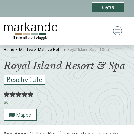
Login
Home
Maldive
Maldive Hotel
Royal Island Resort Spa
Royal Island Resort & Spa
Beachy Life
Previous
Nex
Mappa
Posizione:
Atollo di Baa. È raggiungibile con un volo