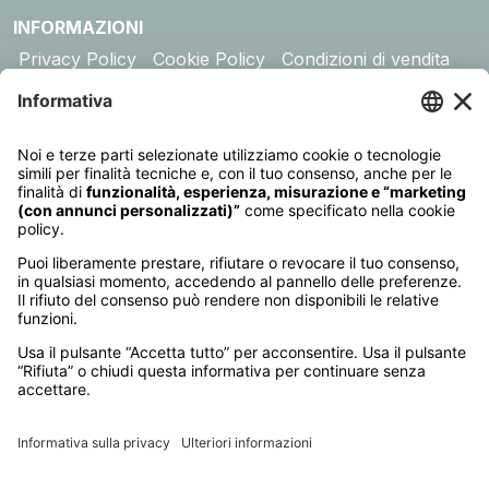
INFORMAZIONI
Privacy Policy
Cookie Policy
Condizioni di vendita
Assicurazione
DESTINAZIONI
Australia
Cambogia
Canada
Egitto
Emirati Arabi
Giappone
Giordania
India
Indonesia
Kenya
Madagascar
Maldive
Malesia e Singapore
Mauritius
Messico
Namibia
Nepal
Oman
Polinesia Francese
Seychelles
Sri Lanka
Stati Uniti
Sudafrica
Tanzania
Thailandia
Vietnam