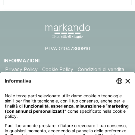
P.IVA 01047360910
INFORMAZIONI
Privacy Policy
Cookie Policy
Condizioni di vendita
Assicurazione
DESTINAZIONI
Australia
Cambogia
Canada
Egitto
Emirati Arabi
Giappone
Giordania
India
Indonesia
Kenya
Madagascar
Maldive
Malesia e Singapore