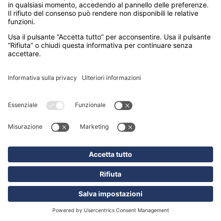
Madagascar
Maldive
Malesia e Singapore
Mauritius
Messico
Namibia
Nepal
Oman
Polinesia Francese
Seychelles
Sri Lanka
Stati Uniti
Sudafrica
Tanzania
Thailandia
Vietnam
SEDI
MILANO – CORSO GARIBALDI 86
(sede operativa)
PADOVA – VIA FORCELLINI 150
(sede legale)
© markando.it 2026 All rights reserved - Hotelturist
S.p.A.