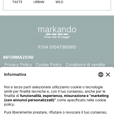
TASTE
URBAN
WILD
P.IVA 01047360910
INFORMAZIONI
Privacy Policy
Cookie Policy
Condizioni di vendita
Assicurazione
DESTINAZIONI
Australia
Cambogia
Canada
Egitto
Emirati Arabi
Giappone
Giordania
India
Indonesia
Kenya