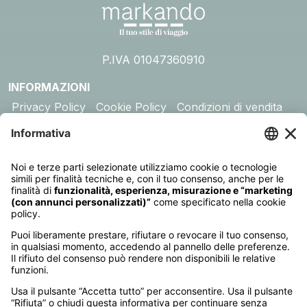
P.IVA 01047360910
INFORMAZIONI
Privacy Policy
Cookie Policy
Condizioni di vendita
Assicurazione
DESTINAZIONI
Australia
Cambogia
Canada
Egitto
Emirati Arabi
Giappone
Giordania
India
Indonesia
Kenya
Madagascar
Maldive
Malesia e Singapore
Mauritius
Messico
Namibia
Nepal
Oman