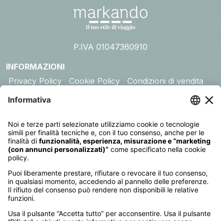
P.IVA 01047360910
INFORMAZIONI
Privacy Policy
Cookie Policy
Condizioni di vendita
Assicurazione
DESTINAZIONI
Australia
Cambogia
Canada
Egitto
Emirati Arabi
Giappone
Giordania
India
Indonesia
Kenya
Madagascar
Maldive
Malesia e Singapore
Mauritius
Messico
Namibia
Nepal
Oman