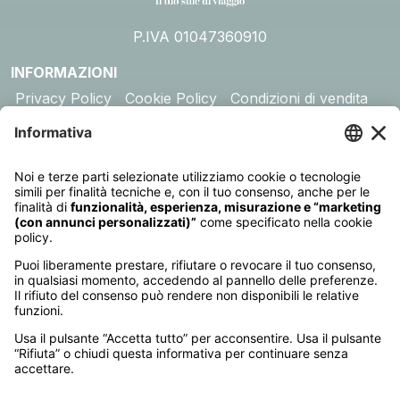
P.IVA 01047360910
INFORMAZIONI
Privacy Policy
Cookie Policy
Condizioni di vendita
Assicurazione
DESTINAZIONI
Australia
Cambogia
Canada
Egitto
Emirati Arabi
Giappone
Giordania
India
Indonesia
Kenya
Madagascar
Maldive
Malesia e Singapore
Mauritius
Messico
Namibia
Nepal
Oman
Polinesia Francese
Seychelles
Sri Lanka
Stati Uniti