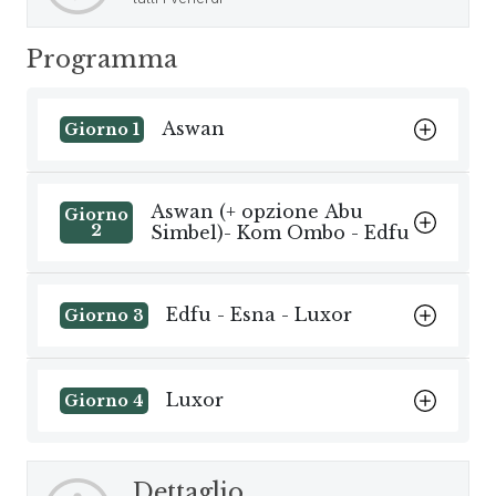
Programma
Aswan
Giorno 1
Aswan (+ opzione Abu
Giorno
2
Simbel)- Kom Ombo - Edfu
Edfu - Esna - Luxor
Giorno 3
Luxor
Giorno 4
Dettaglio