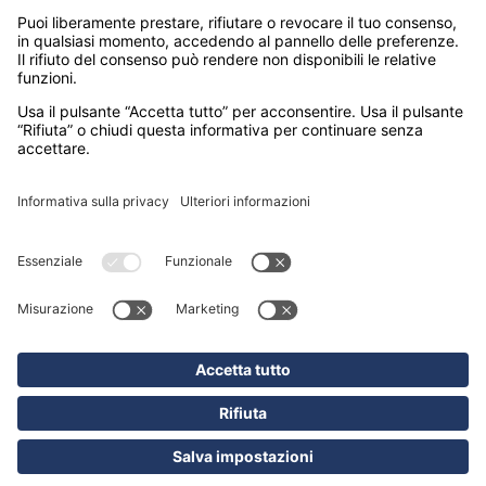
Giappone
Giordania
India
Indonesia
Kenya
Madagascar
Maldive
Malesia e Singapore
Mauritius
Messico
Namibia
Nepal
Oman
Polinesia Francese
Seychelles
Sri Lanka
Stati Uniti
Sudafrica
Tanzania
Thailandia
Vietnam
SEDI
MILANO – CORSO GARIBALDI 86
(sede operativa)
PADOVA – VIA FORCELLINI 150
(sede legale)
© markando.it 2026 All rights reserved - Hotelturist