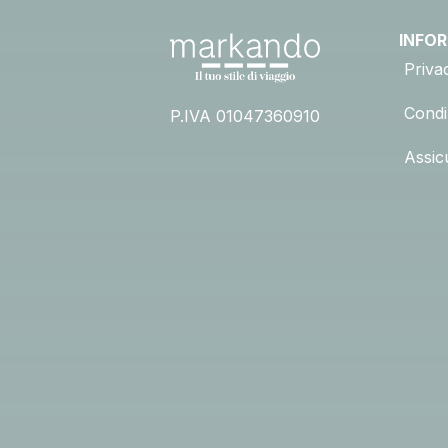
INFO
Priva
Condiz
P.IVA 01047360910
Assic