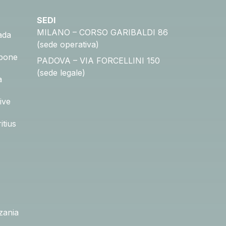
SEDI
MILANO – CORSO GARIBALDI 86
ada
(sede operativa)
pone
PADOVA – VIA FORCELLINI 150
(sede legale)
a
ive
itius
zania