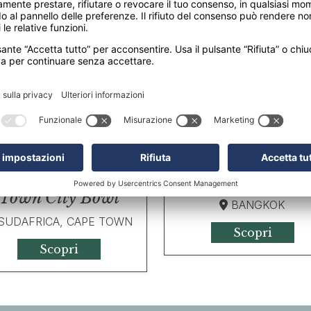
ALESIA, KUALA LUMPUR
MALESIA, KUALA LUM
Scopri
Scopri
Holiday Inn
Sunsquare Cape
Bangkok Silom
Town City Bowl
BANGKOK
SUDAFRICA, CAPE TOWN
Scopri
Scopri