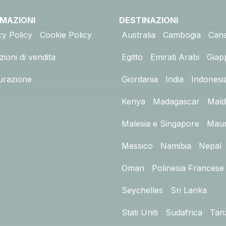
RMAZIONI
DESTINAZIONI
cy Policy
Cookie Policy
Australia
Cambogia
Can
ioni di vendita
Egitto
Emirati Arabi
Giap
urazione
Giordania
India
Indonesi
Kenya
Madagascar
Mald
Malesia e Singapore
Maur
Messico
Namibia
Nepal
Oman
Polinesia Francese
Seychelles
Sri Lanka
Stati Uniti
Sudafrica
Tan