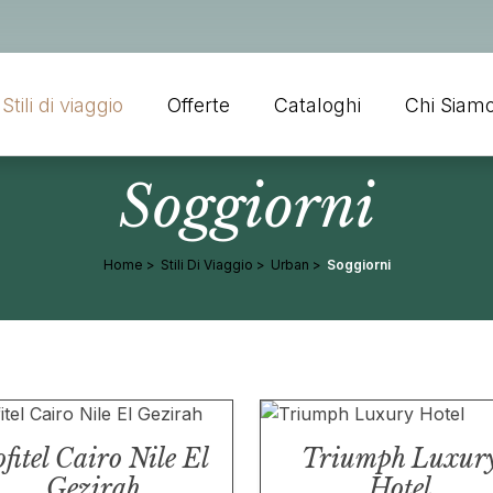
Stili di viaggio
Offerte
Cataloghi
Chi Siam
Soggiorni
Home
Stili Di Viaggio
Urban
Soggiorni
fitel Cairo Nile El
Triumph Luxur
Gezirah
Hotel