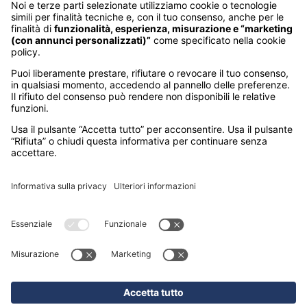
DESTINAZIONI
Australia
Cambogia
Canada
Egitto
Emirati Arabi
Giappone
Giordania
India
Indonesia
Kenya
Madagascar
Maldive
Malesia e Singapore
Mauritius
Messico
Namibia
Nepal
Oman
Polinesia Francese
Seychelles
Sri Lanka
Stati Uniti
Sudafrica
Tanzania
Thailandia
Vietnam
SEDI
MILANO – CORSO GARIBALDI 86
(sede operativa)
PADOVA – VIA FORCELLINI 150
(sede legale)