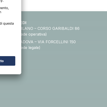
SEDI
MILANO – CORSO GARIBALDI 86
ada
(sede operativa)
pone
PADOVA – VIA FORCELLINI 150
(sede legale)
a
ive
itius