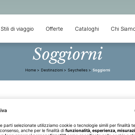
Stili di viaggio
Offerte
Cataloghi
Chi Siam
Soggiorni
Home
Destinazioni
Seychelles
Soggiorni
Mahè
Praslin
Scopri
Scopri