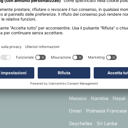
RMAZIONI
DESTINAZIONI
cy Policy
Cookie Policy
Australia
Cambogia
Can
ioni di vendita
Egitto
Emirati Arabi
Giap
urazione
Giordania
India
Indonesi
Kenya
Madagascar
Mald
Malesia e Singapore
Maur
Messico
Namibia
Nepal
Oman
Polinesia Francese
Seychelles
Sri Lanka