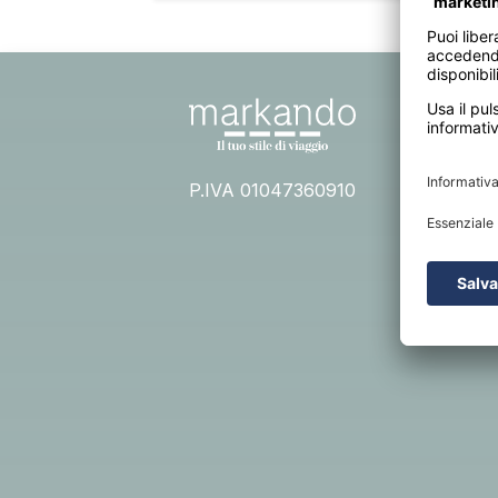
INFO
Priva
Condiz
P.IVA 01047360910
Assic