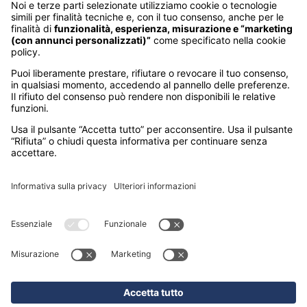
DESTINAZIONI
Australia
Cambogia
Canada
Egitto
Emirati Arabi
Giappone
Giordania
India
Indonesia
Kenya
Madagascar
Maldive
Malesia e Singapore
Mauritius
Messico
Namibia
Nepal
Oman
Polinesia Francese
Seychelles
Sri Lanka
Stati Uniti
Sudafrica
Tanzania
Thailandia
Vietnam
SEDI
MILANO – CORSO GARIBALDI 86
(sede operativa)
PADOVA – VIA FORCELLINI 150
(sede legale)